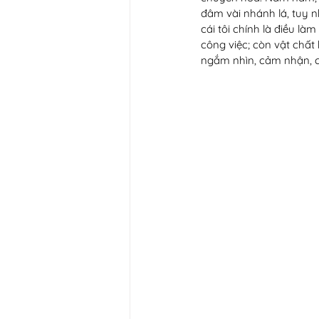
đâm vài nhánh lá, tuy n
cái tôi chính là điều là
công việc; còn vật chất 
ngắm nhìn, cảm nhận, c