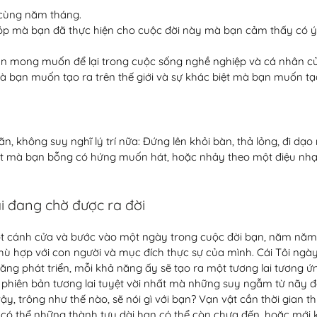
i cùng năm tháng.
p mà bạn đã thực hiện cho cuộc đời này mà bạn cảm thấy có ý 
n mong muốn để lại trong cuộc sống nghề nghiệp và cá nhân củ
 bạn muốn tạo ra trên thế giới và sự khác biệt mà bạn muốn tạo
n, không suy nghĩ lý trí nữa: Đứng lên khỏi bàn, thả lỏng, đi dạ
hát mà bạn bỗng có hứng muốn hát, hoặc nhảy theo một điệu nhạ
ai đang chờ được ra đời
ột cánh cửa và bước vào một ngày trong cuộc đời bạn, năm năm 
ù hợp với con người và mục đích thực sự của mình. Cái Tôi ngà
ng phát triển, mỗi khả năng ấy sẽ tạo ra một tương lai tương ứ
 phiên bản tương lai tuyệt vời nhất mà những suy ngẫm từ nãy đến
ậy, trông như thế nào, sẽ nói gì với bạn? Vạn vật cần thời gian th
ó thể những thành tựu dài hạn có thể còn chưa đến, hoặc mới 