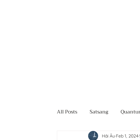
Trang chủ
Dịch vụ
All Posts
Satsang
Quantum
Hải Âu
Feb 1, 2024