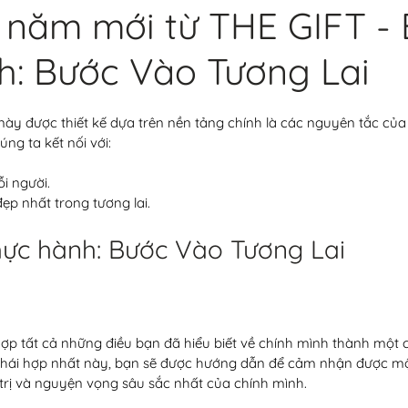
năm mới từ THE GIFT - 
h: Bước Vào Tương Lai
này được thiết kế dựa trên nền tảng chính là các nguyên tắc của
úng ta kết nối với: 
i người.
ẹp nhất trong tương lai.  
 thực hành: Bước Vào Tương Lai
ợp tất cả những điều bạn đã hiểu biết về chính mình thành một
g thái hợp nhất này, bạn sẽ được hướng dẫn để cảm nhận được mộ
trị và nguyện vọng sâu sắc nhất của chính mình. 