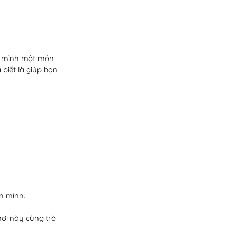
o mình một món 
biết là giúp bạn 
 mình.  
ơi này cùng trò 