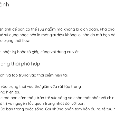
hành
ên tĩnh để bạn có thể suy ngẫm mà không bị gián đoạn. Pha ch
hể sử dụng nhạc nền là một giai điệu không lời nào đó mà bạn đã 
 trạng thái flow.  
 nhật ký hoặc tờ giấy cùng với dụng cụ viết.  
rạng thái phù hợp
hĩ và tập trung vào thời điểm hiện tại. 
vào trạng thái vừa thư giãn vừa rất tập trung.  
ong hiện tại.
 mà bạn cảm thấy tràn trề sức sống và chân thật nhất với chính
 trị và nguyên tắc quan trọng nhất đối với bạn.
của bạn trong cuộc sống. Gọi những phần tâm hồn ấy ra, tề tựu n