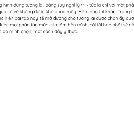
hình dung tương lai, bằng suy nghĩ lý trí - tức là chỉ với một ph
t quả có vẻ không được khả quan mấy. Hôm nay thì khác. Trạng th
hực hiện bài tập này sẽ mở đường cho tương lai được chọn ấy được 
 được mọi phần tản mác của tâm hồn mình, cái tôi hợp nhất sẽ 
c do mình chọn, một cách đầy ý thức.  