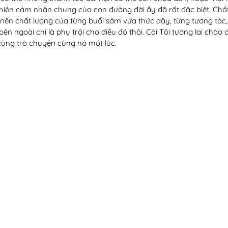
hiên cảm nhận chung của con đường đời ấy đã rất đặc biệt. Chất 
m nên chất lượng của từng buổi sớm vừa thức dậy, từng tương tác,
bên ngoài chỉ là phụ trội cho điều đó thôi. Cái Tôi tương lai chào
ùng trò chuyện cùng nó một lúc.  