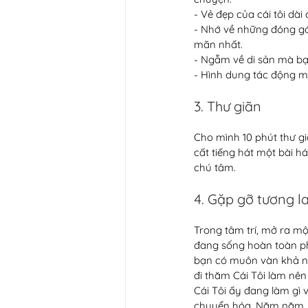
- Vẻ đẹp của cái tôi dà
- Nhớ về những đóng gó
mãn nhất.  
- Ngẫm về di sản mà bạ
- Hình dung tác động mà
3. Thư giãn 
Cho mình 10 phút thư giã
cất tiếng hát một bài 
chú tâm.  
4. Gặp gỡ tương l
Trong tâm trí, mở ra m
đang sống hoàn toàn ph
bạn có muôn vàn khả nă
đi thăm Cái Tôi làm nên
Cái Tôi ấy đang làm gì v
chuyển hóa. Năm năm, c