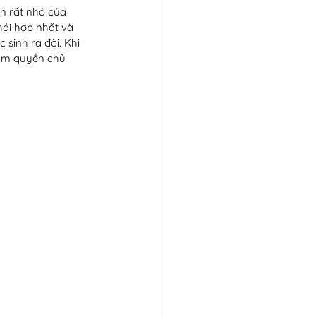
ần rất nhỏ của 
ái hợp nhất và 
sinh ra đời. Khi 
nắm quyền chủ 