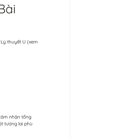
Bài
 Lý thuyết U (xem 
 cảm nhận tổng 
t tương lai phù 