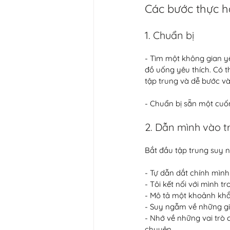
Các bước thực 
1. Chuẩn bị
- Tìm một không gian y
đồ uống yêu thích. Có t
tập trung và dễ bước vào
- Chuẩn bị sẵn một cuốn
2. Dẫn mình vào t
Bắt đầu tập trung suy ng
- Tự dẫn dắt chính mình 
- Tôi kết nối với mình tr
- Mô tả một khoảnh khắc
- Suy ngẫm về những giá
- Nhớ về những vai trò 
chuyện.  