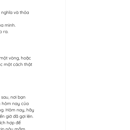
nghĩa và thỏa 
a mình.  
 ra.  
o một vòng, hoặc 
c một cách thật 
sau, nơi bạn 
y hôm nay của 
ng. Hôm nay, hãy 
 giờ đã gợi lên. 
ích hợp để 
kịp nảy mầm, 