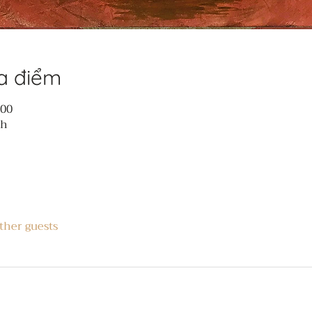
ịa điểm
:00
nh
ther guests