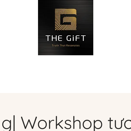
Blog
Đặt hẹn
Liên hệ
Độ
g| Workshop tư