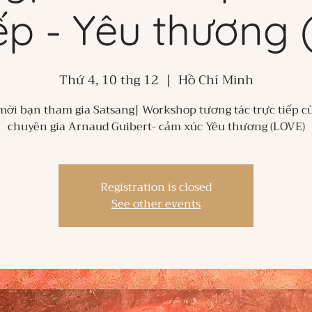
iếp - Yêu thương
Thứ 4, 10 thg 12
  |  
Hồ Chí Minh
ời bạn tham gia Satsang| Workshop tương tác trực tiếp c
chuyên gia Arnaud Guibert- cảm xúc Yêu thương (LOVE)
Registration is closed
See other events