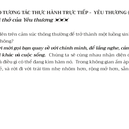
 TƯƠNG TÁC THỰC HÀNH TRỰC TIẾP -  YÊU THƯƠNG (
 thở của Yêu thương 
💓💓💓
lên trên cảm xúc thông thường để trở thành một luồng sinh 
không? 
ời mời gọi bạn quay về với chính mình, để lắng nghe, cả
 khác và cuộc sống.
  Chúng ta sẽ cùng nhau nhận diện đi
à điều gì có thể đang kìm hãm nó.  Trong không gian ấm áp 
sẻ, và rời đi với trái tim nhẹ nhõm hơn, rộng mở hơn, sẵ