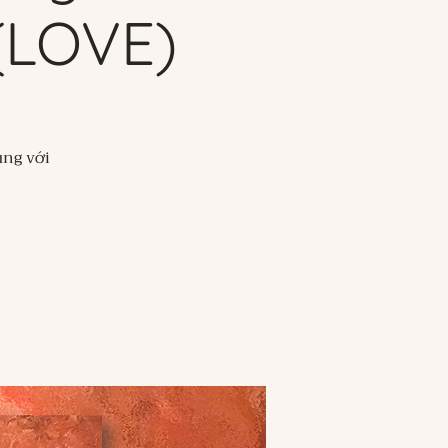
 (LOVE)
ùng với