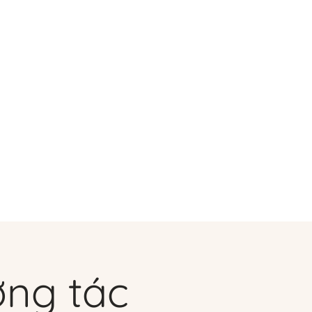
i ngũ
Program List
ơng tác