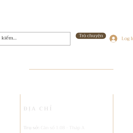
Trò chuyện
Log 
ĐỊA CHỈ
Trụ sở:
Căn số 1.08 - Tháp A