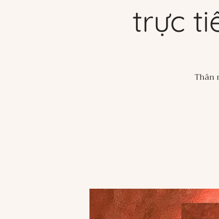
trực t
Thân m