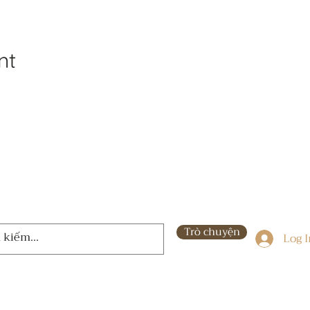
nt
Trò chuyện
Log 