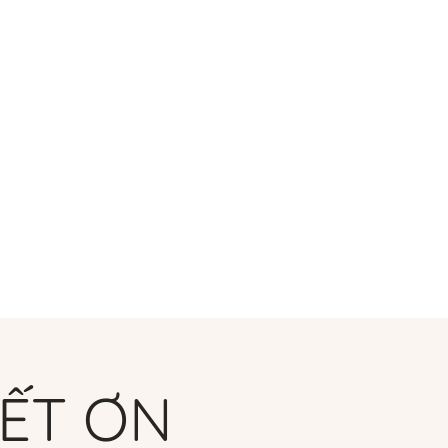
i ngũ
Program List
IẾT ƠN