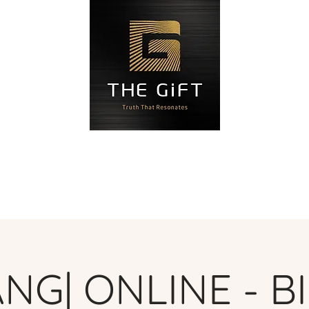
Blog
Đặt hẹn
Liên hệ
Độ
NG| ONLINE - B