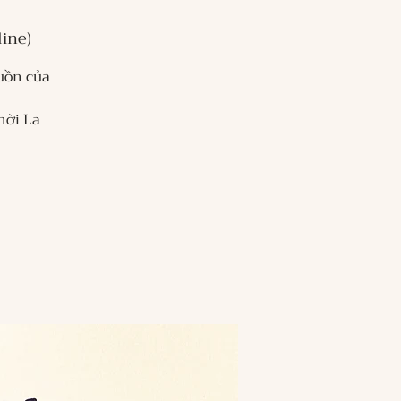
ine)
guồn của
hời La