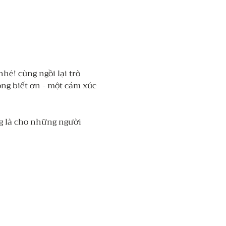
hé! cùng ngồi lại trò 
g biết ơn - một cảm xúc 
g là cho những người 