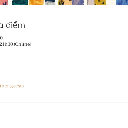
ịa điểm
30
21h30 (Online)
ther guests