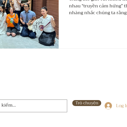
nhau “truyền cảm hứng” t
nhàng nhắc chúng ta rằng
thứ được trao từ bên ngoà
nảy sinh khi ta trọn vẹn h
Trò chuyện
Log 