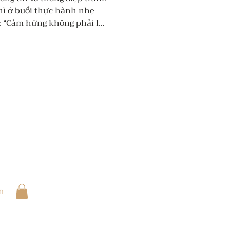
hì ở buổi thực hành nhẹ
: “Cảm hứng không phải là
i, mà là năng lượng được
iện diện”
In