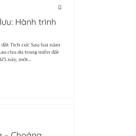
 tương tác - Tự
lưu: Hành trình
Tự hào - Nuôi
chãi từ bên
đất Tích cực Sau hai năm
au chu du trong miền đất
là những điều lớn lao bên
25 này, mời...
ành, chúng tôi đã cùng
thật sự bắt đầu từ bên
ật và hiện diện trọn vẹn với
ến Việt Nam:
g – Choáng