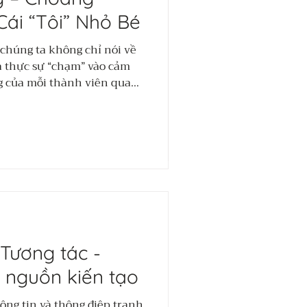
n Tạo Cho Một
ái “Tôi” Nhỏ Bé
ới Và Bền Vững
 chúng ta không chỉ nói về
 thực sự “chạm” vào cảm
hành trình xuyên biên giới
g của mỗi thành viên qua
ơng, nơi các nhà lãnh đạo,
à từ sự cộng hưởng của tất
ingapore cùng nhau đi qua
ư duy, kết nối bản thể, kiến
Tương tác -
 nguồn kiến tạo
hông tin và thông điệp tranh