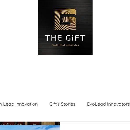
Blog
Đặt hẹn
Liên hệ
Độ
 Leap Innovation
Gift's Stories
EvoLead Innovators