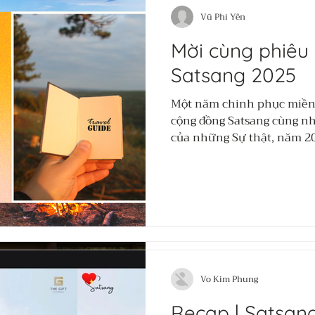
Vo Kim Phung
Jul 15, 2025
Vũ Phi Yên
2 min read
Recap | Satsang
Mời cùng phiêu 
Hào: Chạm vào 
Satsang 2025
dưỡng sự vững 
Một năm chinh phục miền 
trong
cộng đồng Satsang cùng nh
Nếu bạn từng nghĩ tự hào 
của những Sự thật, năm 20
ngoài… thì sau buổi thực h
nhau nhận ra rằng Tự hào 
trong – khi ta dám sống th
chính mình.
Vo Kim Phung
Jul 9, 2025
Vo Kim Phung
2 min read
Từ Singapore Đ
Recap | Satsan