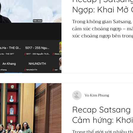
Hành Trình Kiế
Ngợp: Khai Mở C
Việt Nam Đổi M
Trong không gian Satsang,
cảm xúc choáng ngợp – mà
EvoLead Innovators – một 
xúc choáng ngợp bên tron
từ Singapore trở về quê hư
từng chia sẻ, đặt câu hỏi v
doanh nhân Việt Nam và S
cả.
ba chặng cốt lõi: khai mở t
tạo hiện thực.
Vo Kim Phung
Recap Satsang 
Cảm hứng: Khơi
Trong thế giới với nhiều t