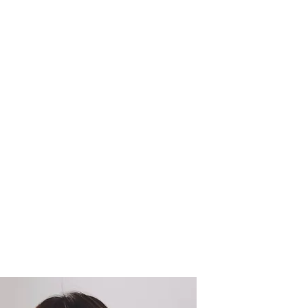
i ngũ
Program List