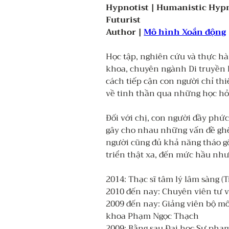
Hypnotist | Humanistic Hyp
Futurist
Author | 
Mô hình Xoắn động
Học tập, nghiên cứu và thực h
khoa, chuyên ngành Di truyền 
cách tiếp cận con người chỉ thi
về tinh thần qua những học hỏi
Đối với chị, con người đầy phức
gây cho nhau những vấn đề ghê 
người cũng đủ khả năng tháo gỡ
triển thật xa, đến mức hầu như
2014: Thạc sĩ tâm lý lâm sàng (
2010 đến nay: Chuyên viên tư v
2009 đến nay: Giảng viên bộ mô
khoa Phạm Ngọc Thạch 
2009: Bằng sau Đại học Sư phạm