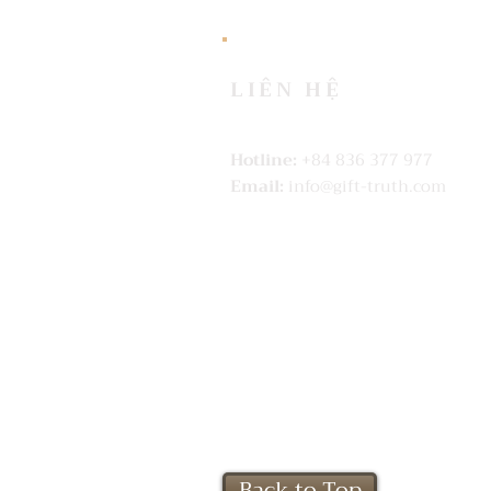
LIÊN HỆ
Hotline:
+84 836 377 977
Email:
info@gift-truth.com
Back to Top