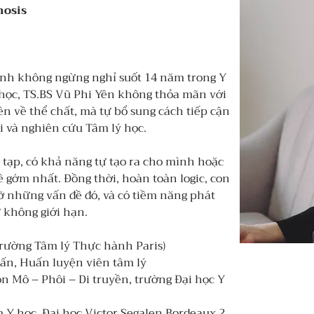
nosis
ành không ngừng nghỉ suốt 14 năm trong Y 
học, TS.BS Vũ Phi Yên không thỏa mãn với 
ên về thể chất, mà tự bổ sung cách tiếp cận 
 và nghiên cứu Tâm lý học. 
 tạp, có khả năng tự tạo ra cho mình hoặc 
gớm nhất. Đồng thời, hoàn toàn logic, con 
 những vấn đề đó, và có tiềm năng phát 
 không giới hạn. 
Trường Tâm lý Thực hành Paris) 
ấn, Huấn luyện viên tâm lý 
n Mô – Phôi – Di truyền, trường Đại học Y 
 Y học, Đại học Victor Segalen Bordeaux 2 