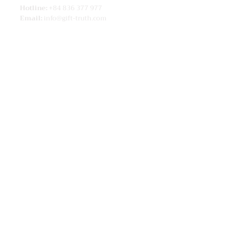
Hotline:
+84 836 377 977
Email:
info@gift-truth.com
ĐỊA CHỈ
Trụ sở:
Căn số 1.08 - Tháp A
Khu chung cư Galleria Resident, 20
Nguyễn Thiện Thành, Khu phố 3, P.
Thủ Thiêm,
TP. Thủ Đức, TP.HCM
Văn phòng:
SH5, Opal Tower
90 Nguyễn Hữu Cảnh
Phường 22, Quận Bình Thạnh TP.HCM