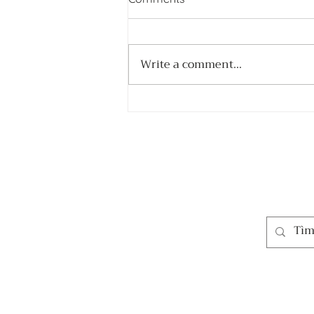
Write a comment...
Recap | Satsang tương tác -
Tự Hào: Chạm vào Tự hào -
Nuôi dưỡng sự vững chãi từ
bên trong