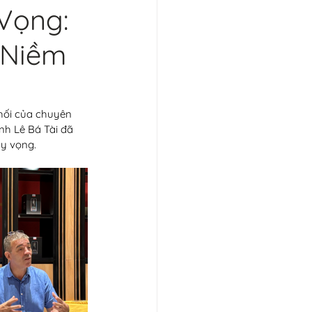
Vọng:
 Niềm
hối của chuyên 
nh Lê Bá Tài đã 
hy vọng.