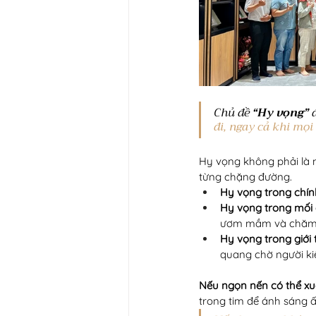
Chủ đề 
“Hy vọng”
 
đi, ngay cả khi mọi
Hy vọng không phải là 
từng chặng đường. 
Hy vọng trong chí
Hy vọng trong mối
ươm mầm và chăm
Hy vọng trong giới 
quang chờ người k
Nếu ngọn nến có thể xu
trong tim để ánh sáng 