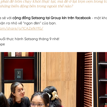
hải để trốn chạy khỏi thực tại, mà để ở lại trọn vẹn trong t
những biến động bên trong ngoài thế nào?
 sẻ với 
cộng đồng Satsang tại Group kín trên facebook
 - một kh
ận ra nhỏ về “ngọn đèn” của bạn.
com/share/g/1CAZefkYfG/
buổi thực hành Satsang tháng 9 nhé!
ope