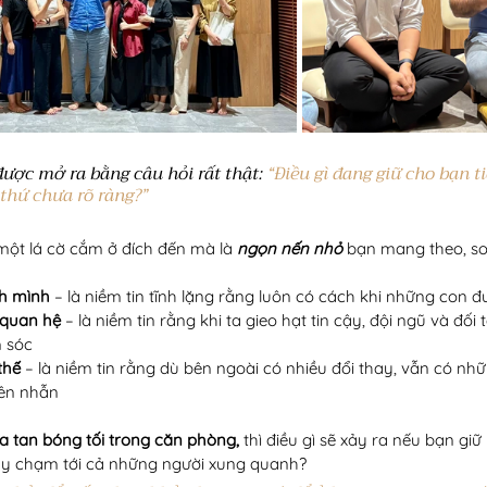
được mở ra bằng câu hỏi rất thật:
 “Điều gì đang giữ cho bạn t
 thứ chưa rõ ràng?”
một lá cờ cắm ở đích đến mà là 
ngọn nến nhỏ
 bạn mang theo, so
nh mình
 – là niềm tin tĩnh lặng rằng luôn có cách khi những con
 quan hệ
 – là niềm tin rằng khi ta gieo hạt tin cậy, đội ngũ và đối
 sóc
thế
 – là niềm tin rằng dù bên ngoài có nhiều đổi thay, vẫn có nhữ
iên nhẫn
a tan bóng tối trong căn phòng,
 thì điều gì sẽ xảy ra nếu bạn gi
ấy chạm tới cả những người xung quanh?