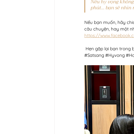
Nếu hy vọng không p
phút… bạn sẽ nhìn 
Nếu bạn muốn, hãy chia
câu chuyện, hay một nh
https://www.facebook.
 Hẹn gặp lại bạn trong 
#Satsang
#Hyvong
#H