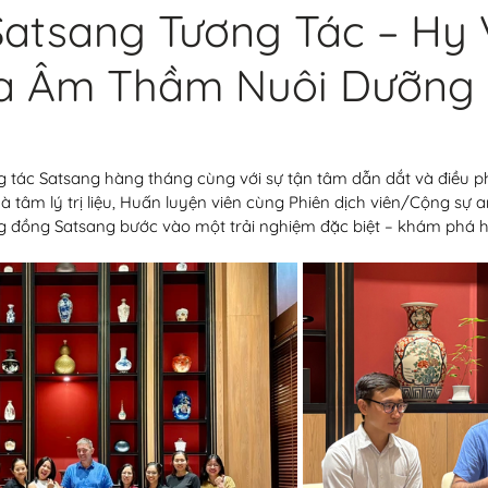
Satsang Tương Tác – Hy 
a Âm Thầm Nuôi Dưỡng
ng tác Satsang hàng tháng cùng với sự tận tâm dẫn dắt và điều p
à tâm lý trị liệu, Huấn luyện viên cùng Phiên dịch viên/Cộng sự a
g đồng Satsang bước vào một trải nghiệm đặc biệt – khám phá 