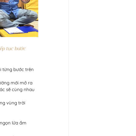
iếp tục bước 
i từng bước trên 
 đường mới mở ra
 tác sẽ cùng nhau 
ng vùng trời 
ữ ngọn lửa ấm 