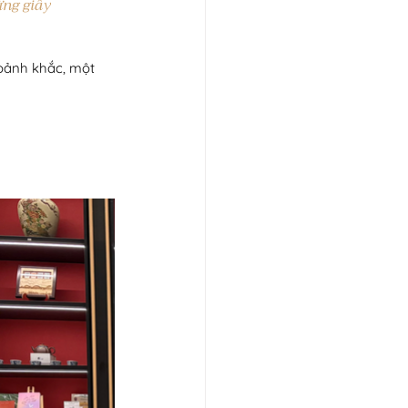
ừng giây 
oảnh khắc, một 