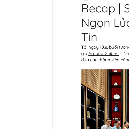
Recap | 
Ngọn Lử
Tin
Tối ngày 10.8, buổi tươ
gia 
Arnaud Guibert
 – Nh
đưa các thành viên cộn