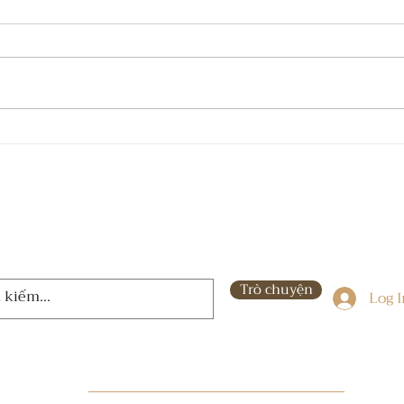
Tự hào vì tôi đã dám sống
REC
thật
tác 
vinh 
hiện 
Trò chuyện
Log 